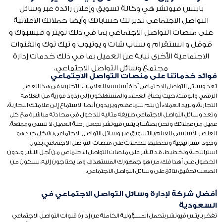
بايتس فيوتشر هي وكالة تسويق وإعلان رائدة عبر وسائل
التواصل الاجتماعي تدير لك حساباتك وأيضا حملاتك الاعلانية
على منصات التواصل الاجتماعي بما في ذلك تويتر و فيسبوك و
قوقل و انستقرام و سناب شات و يوتيوب و تيك توك والقنوات
الاجتماعية الأخرى نيابة عن العميل بما في ذلك خدمات إدارة
مجتمع وسائل التواصل الاجتماعي.
فوائد خدماتنا على منصات التواصل الاجتماعي
تعد وسائل التواصل الاجتماعي أداة أساسية للعلامات التجارية في هذا العصر
الرقمي والوقت، حيث يحتاج العملاء والمستهلكون إلى ردود فورية من العلامة
التجارية، ويريد العملاء أن يتم سماعهم ويريدون أيضا الاستماع إلى علامتك التجارية،
وتعد وسائل التواصل الاجتماعي طريقة مثالية للدخول في محادثة مباشرة مع كل
عميل من عملائك ونحن بصفتنا بايتس فيوتشر نجعل رحلة العميل لا تنسى وممتعة.
العنصر الأساسي للقيام بالتسويق عبر وسائل التواصل الاجتماعي بشكل جيد هو
وجود استراتيجية وتخطيط للحملات على منصات التواصل الاجتماعي. بدون
استراتيجية وتخطيط، قد تنشر على منصات التواصل الاجتماعي من أجل النشر وبدون
الحصول على أهدافك، من هو جمهورك المستهدف وما يحتاجون إليه، سيكون من
الصعب تحقيق نتائج على وسائل التواصل الاجتماعي.
أفضل شركة لإدارة وسائل التواصل الاجتماعي في
السعودية
تفخر بايتس فيوتشر بتحمل المسؤولية الكاملة عن إدارة قنوات التواصل الاجتماعي