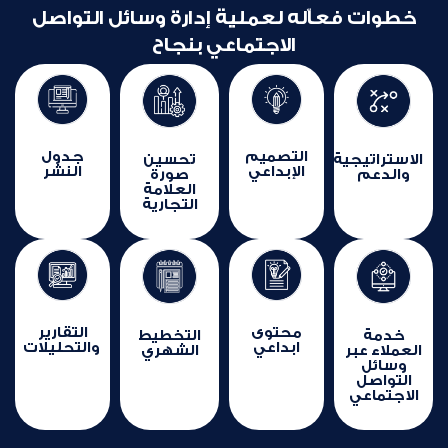
خطوات فعاّله لعملية إدارة وسائل التواصل
الاجتماعي بنجاح
التصميم
جدول
الاستراتيجية
تحسين
الإبداعي
النشر
والدعم
صورة
العلامة
التجارية
محتوى
التقارير
خدمة
التخطيط
ابداعي
والتحليلات
العملاء عبر
الشهري
وسائل
التواصل
الاجتماعي