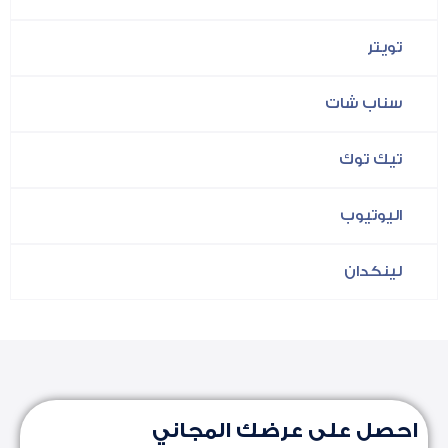
تويتر
سناب شات
تيك توك
اليوتيوب
لينكدان
احصل على عرضك المجاني