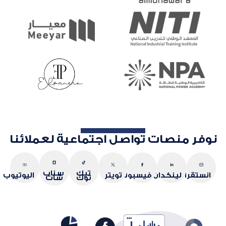
نوفر منصات تواصل اجتماعية لعملائنا
تيك
سناب
انستقرام
لينكدان
فيسبوك
تويتر
اليوتيوب
توك
شات