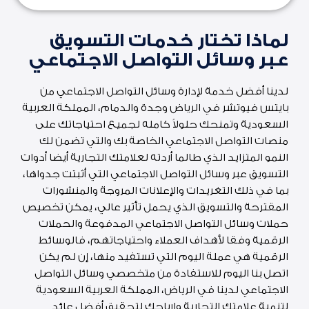
ا
ج
ت
لماذا تختار خدمات التسويق
م
عبر وسائل التواصل الاجتماعي
ا
ع
ي
لدينا أفضل خدمة لإدارة وسائل التواصل الاجتماعي من
بايتس فيوتشر في الرياض وجدة والدمام، المملكة العربية
السعودية وتمنحك حلولاً كامله لجميع احتياجاتك على
منصات التواصل الاجتماعي الخاصة بك والتي تضمن لك
النمو المتزايد الذي طالما أردته لعلامتك التجارية أيضا أدوات
التسويق عبر وسائل التواصل الاجتماعي التي أثبتت جدواها،
بما في ذلك التغريدات والإعلانات المروجة والمنشورات
المقترحة والتسويق الذي يحمل تأثير عالي، يمكن تخصيص
حملات وسائل التواصل الاجتماعي المدفوعة والحملات
الرقمية وفقا لأهداف العملاء واحتياجاتهم، فالوسائط
الرقمية هي عملة اليوم التي تستفيد منها، إن لم يكن
اتصل بنا اليوم للاستفادة من متخصصي وسائل التواصل
الاجتماعي لدينا في الرياض، المملكة العربية السعودية
لتنمية علامتك التجارية وارباحك لتحقيق أفضل عائد