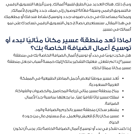
ومع ذلك, هناك العديد من الطرق لتنمية أعمالك, ومن أبرزها التسويق الرقمي.
فالتسويق الرقمي وسيلة فعّالة للوصول إلى عملاء جدد والترويج لأعمالك,
ويمكنه مساعدتك في جذب ضيوف جدد وتوسيع نشاط فندقك أو مطعمك.
في هذا المقال, سنستعرض نصائح حول التسويق الرقمي تساعدك على نمو
أعمالك في عسير.
لماذا تُعد منطقة عسير مكانًا مثاليًا لبدء أو
توسيع أعمال الضيافة الخاصة بك؟
هل فكرت يومًا في بدء أو توسيع أعمال الضيافة الخاصة بك في منطقة
عسير؟ إذا لم تفعل, فعليك التفكير بذلك! إليك خمسة أسباب تجعل منطقة
عسير مكانًا ممتازًا لذلك:
تُعد عسير موطنًا لبعض أجمل المناظر الطبيعية في المملكة
العربية السعودية.
مناخ منطقة عسير مثالي لزراعة المحاصيل والخضروات والفواكه.
تمتلك عسير تراثًا ثقافيًا غنيًا, ما يجعلها مناسبة جدًا لأعمال
الضيافة.
يشتهر سكان منطقة عسير بالكرم والضيافة والود.
عسير مكان رائع للعيش والعمل, مع مستوى عالٍ من جودة
الحياة.
إذا كنت تفكر في بدء أو توسيع أعمال الضيافة الخاصة بك, يجب أن تكون