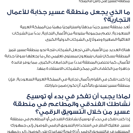
منطقة عسير على رأس قائمتك!
ما الذي يجعل منطقة عسير جذابة للأعمال
التجارية؟
تُعد منطقة عسير جزءًا مذهلًا واستراتيجيًا مهمًا من المملكة العربية
السعودية, تضم مجموعة متنوعة من الأعمال التجارية, بدءًا من الشركات
العائلية الصغيرة وصولًا إلى الشركات الدولية الكبرى.
هناك العديد من الأسباب التي تجعل الشركات تتجه نحو منطقة عسير. تتميز
المنطقة بسكان شباب يتمتعون بمستوى تعليمي عالٍ ما يجعلها سوقًا جذابة
للأعمال. كما تحتضن المنطقة عددًا من الجامعات الكبرى, مما يوفر قاعدة
جاهزة من الكفاءات التي يمكن للشركات الاستفادة منها.
إذا كنت تفكر في القيام بأعمال تجارية في المملكة العربية السعودية, فإن
منطقة عسير تستحق بالتأكيد أن تكون ضمن خياراتك.
لماذا يجب أن تفكر في بدء أو توسيع
نشاطك الفندقي والمطاعم في منطقة
عسير من خلال التسويق الرقمي؟
إذا كنت تفكر في بدء أو توسيع نشاطك الفندقي أو المطعمِ في منطقة
عسير, فعليك النظر في استخدام التسويق الرقمي للوصول إلى جمهورك
المستهدف. فالتسويق الرقمي أداة قوية تساعدك على الوصول إلى جمهور