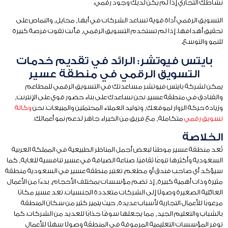
نشاطك التجاري إذا لم يكن لديك وجود رقمي.
التسويق الرقمي أداة قوية تساعد الشركات في أبها, محايل, والنماص على
تحقيق أهدافها. إذا لم تستخدم التسويق الرقمي, فأنت تفوت فرصة كبيرة
للنمو والتوسع.
بايتس فيوتشر: الرائد في تقديم خدمات
التسويق الرقمي في منطقة عسير
يمكن لشركة بايتس فيوتشر مساعدتك في التسويق الرقمي للمطاعم
والفنادق في منطقة عسير. نحن نساعدك على بناء حضور قوي على الإنترنت,
وزيادة حركة الزوار لموقعك, وتوليد العملاء المحتملين والمبيعات. نحن
وكالة
تسويق رقمي
متكاملة, مع فريق من الخبراء جاهز لدعم نمو أعمالك.
الخلاصة
تُعد منطقة عسير موطنًا لبعض أجمل المناظر الطبيعية في المملكة العربية
السعودية وأكثرها تنوعًا ثقافيًا. صناعة الضيافة في عسير تنافسية للغاية, كما
سيؤكد أي صاحب فندق أو مطعم. تعتبر منطقة عسير في السعودية منطقة
مثيرة وذات أهمية كبيرة, إذ تضم مؤسسات بمختلف الأحجام, بدءًا من الأعمال
العائلية الصغيرة وصولًا إلى الشركات متعددة الجنسيات. تعد عسير مكانًا
مرغوبًا للأعمال التجارية لأسباب عديدة, حيث يتميز كثير من سكان المنطقة
بالشباب والتعليم الجيد, مما يجعلها سوقًا جذابًا للعديد من الشركات. كما
توفر المؤسسات التعليمية المرموقة في المنطقة وصولًا سهلًا للأعمال