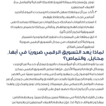
تويتر, وإنستجرام ممتازة للترويج لعلامتك التجارية والتواصل مع
العملاء المحتملين.
تأكد من أن موقعك سهل الاستخدام ومحدث: الموقع الجيد
أساسي لجذب العملاء والحفاظ عليهم.
استخدام البيانات لصالحك: جمع البيانات عن عملائك يساعدك على
فهم احتياجاتهم ورغباتهم, وبالتالي يمكنك تخصيص جهودك
التسويقية لتكون أكثر تأثيرًا.
ابقً مطلعًا على المستجدات: تتطور التكنولوجيا باستمرار,
ومواكبة آخر التطورات في مجال التسويق الرقمي ضرورية
لتحقيق أفضل النتائج.
لماذا يُعد التسويق الرقمي ضروريًا في أبها,
محايل, والنماص؟
عندما تقوم الشركات أو المؤسسات بالترويج لمنتج أو خدمة عبر الإنترنت
ووسائل الإعلام الرقمية الأخرى, فإنها تمارس التسويق الرقمي. يمكن
استخدامه للوصول إلى جمهور واسع في وقت قصير نسبيًا. في العصر
الحديث, يقوم الجميع تقريبًا بالبحث عن الفنادق والمطاعم على جوجل أو عبر
منصات التواصل الاجتماعي مثل فيسبوك, إنستجرام, تويتر ولينكدإن, ولهذا
السبب يجب أن يكون لديك حضور قوي على الإنترنت.
معدل القراءة والكتابة في منطقة عسير مرتفع نسبياً, ومعظم الناس
يمتلكون هواتف ذكية. لذا, فإن معظم العملاء المحتملين لن يعرفوا عن