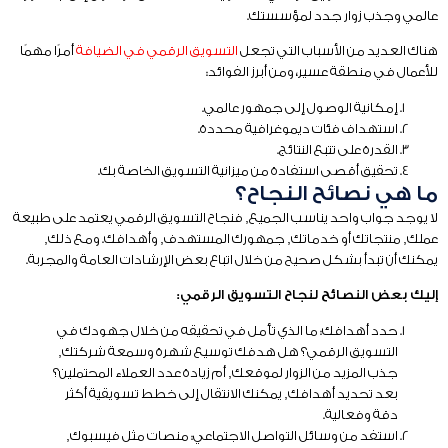
عالمي وجذب زوار جدد لمؤسستك.
هناك العديد من الأسباب التي تجعل
التسويق الرقمي في الضيافة
أمرًا مهمًا
للأعمال في منطقة عسير، ومن أبرز الفوائد:
إمكانية الوصول إلى جمهور عالمي.
استهداف فئات ديموغرافية محددة.
القدرة على تتبع النتائج.
تحقيق أقصى استفادة من ميزانية التسويق الخاصة بك.
ما هي نصائح النجاح؟
لا يوجد جواب واحد يناسب الجميع, فنجاح التسويق الرقمي يعتمد على طبيعة
عملك, منتجاتك أو خدماتك, جمهورك المستهدف, وأهدافك. ومع ذلك,
يمكنك أن تبدأ بشكل صحيح من خلال اتباع بعض الإرشادات العامة والمجربة.
إليك بعض النصائح لنجاح التسويق الرقمي:
حدد أهدافك: ما الذي تأمل في تحقيقه من خلال جهودك في
التسويق الرقمي؟ هل هدفك توسيع شهرة وسمعة شركتك,
جذب المزيد من الزوار لموقعك, أم زيادة عدد العملاء المحتملين؟
بعد تحديد أهدافك, يمكنك الانتقال إلى خطط تسويقية أكثر
دقة وفعالية.
استفد من وسائل التواصل الاجتماعي: منصات مثل فيسبوك,