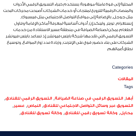
المحلية إلى قوة عاملة موهوبة. يستخدم خبراء التسويق الرقمي الأدوات
والمنصات الرقمية للترويج لمنتجات أو خدمات الشركات. أصبحت محركات البحث
مثل جوجل, بالإضافة إلى مواقع التواصل الاجتماعي مثل فيسبوك,
إنستغرام, تويتر, ولينكدإن, أدوات أساسية لمعرفة أماكن الإقامة وتناول
الطعام. يمكن لصناعة الضيافة في منطقة عسير الاستفادة من خدمات
التسويق الرقمي التي تقدمها شركة بايتس فيوتشر. إذ تساعد بايتس فيوتشر
الشركات على بناء حضور قوي على الإنترنت, وزيادة عدد زوار المواقع, وتوسيع
نطاق أعمالهم.
Categories
المقالات
Tags
,
,
,
أبها
التسويق الرقمي في صناعة الضيافة
التسويق الرقمي للفنادق
,
,
,
التسويق عبر وسائل التواصل الاجتماعي للفنادق
النماص
عسير
,
,
,
محايل
وكالة تسويق رقمي للفنادق
وكالة تسويق للفنادق