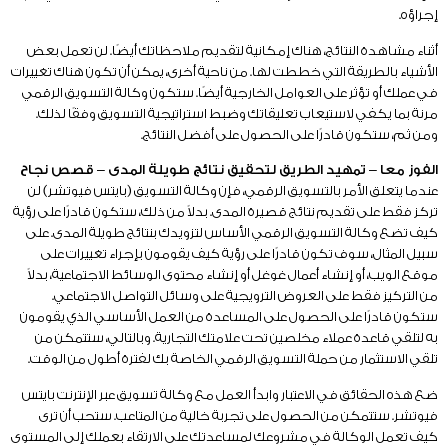
إجراؤه.
أثناء مشاهدة النتائج، هناك إمكانية لتقديم ملاحظاتك أيضًا. لن تعمل بعض
الأشياء بالطريقة التي خططت لها. من ناحية أخرى، يمكن أن تكون هناك تغييرات
في عملك أو تؤثر على العوامل الخارجية أيضًا. ستكون وكالة التسويق الرقمي
مرنة بما يكفي لاستيعاب تعليقاتك وضبط استراتيجية التسويق وفقًا لذلك.
ومن ثم، ستكون قادرًا على الحصول على أفضل النتائج.
الفوز معا – تمهيد الطريق لتحقيق نتائج طويلة المدى – قصص نجاح
عندما يتعلق الأمر بالتسويق الرقمي، فإن وكالة التسويق (بايتس فيوتشر) لن
تركز فقط على تقديم نتائج قصيرة المدى. بدلاً من ذلك، ستكون قادرًا على رؤية
كيف تضع وكالة التسويق الرقمي الأساس لتزويدك بنتائج طويلة المدى. على
سبيل المثال، سوف تكون قادرًا على رؤية كيف يقومون بإجراء تغييرات على
موقع الويب، أو إنشاء أعمال غوغل أو إنشاء محتوى الوسائط الاجتماعية، بدلاً
من التركيز فقط على العروض الترويجية على وسائل التواصل الاجتماعي.
ستكون قادرًا على الحصول على المساعدة من العمل الأساسي الذي يقومون
به لتلقي قاعدة عملاء مخلصين تحت علامتك التجارية. وبالتالي، ستتمكن من
تلقي الاستثمار من حملة التسويق الرقمي الخاصة بك لفترة أطول من الوقت.
ضع هذه الحقائق في الاعتبار وابدأ العمل مع وكالة تسويق عبر الإنترنت بايتس
فيوتشر. ستتمكن من الحصول على تجربة خالية من المتاعب. ستحب أن ترى
كيف تعمل الوكالة في مشروعك لمساعدتك على الارتقاء بعملك إلى المستوى