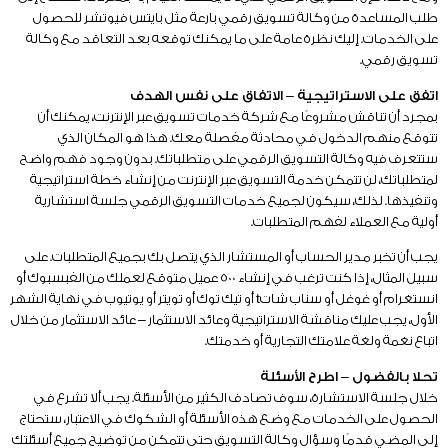
طلب المساعدة من وكالة تسويق رقمي بارعة مثل بايتس فيوتشر للحصول
على الخدمات. إليك نظرة عامة على ما يمكنك توقعه بعد التعاقد مع وكالة
تسويق رقمي.
اتفق على الاستراتيجية – الاتفاق على نفس الهدف
بمجرد أن تناقش مشروعًا مع شركة خدمات تسويق عبر الإنترنت، يمكنك أن
تتوقع منهم الدخول في محادثة مفصلة معك. هذا هو المكان الذي
ستتعرف فيه وكالة التسويق الرقمي على متطلباتك. بدون وجود فهم واضح
لمتطلباتك، لن تتمكن خدمة التسويق عبر الإنترنت من إنشاء خطة استراتيجية
وتنفيذها. لذلك، سيكون لجميع خدمات التسويق الرقمي جلسة استشارية
أولية مع العملاء لفهم المتطلبات.
يجب أن تخبر مدير الحساب أو المستشار الذي يتصل بك بجميع المتطلبات. على
سبيل المثال، إذا كنت ترغب في إنشاء 500 عميل متوقع لعملك من الفبسبوك أو
انستغرام أو غوغل أو سناب شاتt أو تيك توك أو تويتر أو يوتيوب في نهاية الشهر
الأول، يجب عليك مناقشة الاستراتيجية وعائد الاستثمار – عائد الاستثمار من خلال
اتباع نغمة ولغة علامتك التجارية أو خدمتك.
تحلا بالفضول – اطرح الأسئلة
خلال جلسة الاستشارة، سوف تصادف الكثير من الأسئلة. يجب ألا تشرع في
الحصول على الخدمات مع وضع هذه الأسئلة أو الشكوك في الاعتبار، ستحتاج
إلى المضي قدمًا وسؤال وكالة التسويق حتى تتمكن من توضيح جميع أسئلتك