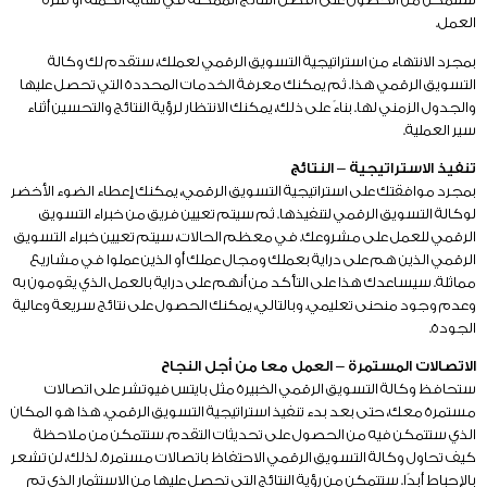
العمل.
بمجرد الانتهاء من استراتيجية التسويق الرقمي لعملك، ستقدم لك وكالة
التسويق الرقمي هذا. ثم يمكنك معرفة الخدمات المحددة التي تحصل عليها
والجدول الزمني لها. بناءً على ذلك، يمكنك الانتظار لرؤية النتائج والتحسين أثناء
سير العملية.
تنفيذ الاستراتيجية – النتائج
بمجرد موافقتك على استراتيجية التسويق الرقمي، يمكنك إعطاء الضوء الأخضر
لوكالة التسويق الرقمي لتنفيذها. ثم سيتم تعيين فريق من خبراء التسويق
الرقمي للعمل على مشروعك. في معظم الحالات، سيتم تعيين خبراء التسويق
الرقمي الذين هم على دراية بعملك ومجال عملك أو الذين عملوا في مشاريع
مماثلة. سيساعدك هذا على التأكد من أنهم على دراية بالعمل الذي يقومون به
وعدم وجود منحنى تعليمي. وبالتالي، يمكنك الحصول على نتائج سريعة وعالية
الجودة.
الاتصالات المستمرة – العمل معا من أجل النجاح
ستحافظ وكالة التسويق الرقمي الخبيرة مثل بايتس فيوتشر على اتصالات
مستمرة معك، حتى بعد بدء تنفيذ استراتيجية التسويق الرقمي. هذا هو المكان
الذي ستتمكن فيه من الحصول على تحديثات التقدم. ستتمكن من ملاحظة
كيف تحاول وكالة التسويق الرقمي الاحتفاظ باتصالات مستمرة. لذلك، لن تشعر
بالإحباط أبدًا. ستتمكن من رؤية النتائج التي تحصل عليها من الاستثمار الذي تم