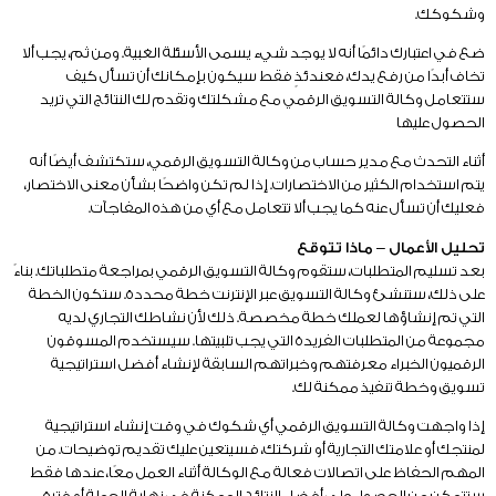
وشكوكك.
ضع في اعتبارك دائمًا أنه لا يوجد شيء يسمى الأسئلة الغبية. ومن ثم، يجب ألا
تخاف أبدًا من رفع يدك، فعندئذٍ فقط سيكون بإمكانك أن تسأل كيف
ستتعامل وكالة التسويق الرقمي مع مشكلتك وتقدم لك النتائج التي تريد
الحصول عليها
أثناء التحدث مع مدير حساب من وكالة التسويق الرقمي، ستكتشف أيضًا أنه
يتم استخدام الكثير من الاختصارات. إذا لم تكن واضحًا بشأن معنى الاختصار،
فعليك أن تسأل عنه كما يجب ألا تتعامل مع أي من هذه المفاجآت.
تحليل الأعمال – ماذا تتوقع
بعد تسليم المتطلبات، ستقوم وكالة التسويق الرقمي بمراجعة متطلباتك. بناءً
على ذلك، ستنشئ وكالة التسويق عبر الإنترنت خطة محددة. ستكون الخطة
التي تم إنشاؤها لعملك خطة مخصصة. ذلك لأن نشاطك التجاري لديه
مجموعة من المتطلبات الفريدة التي يجب تلبيتها. سيستخدم المسوقون
الرقميون الخبراء معرفتهم وخبراتهم السابقة لإنشاء أفضل استراتيجية
تسويق وخطة تنفيذ ممكنة لك.
إذا واجهت وكالة التسويق الرقمي أي شكوك في وقت إنشاء استراتيجية
لمنتجك أو علامتك التجارية أو شركتك، فسيتعين عليك تقديم توضيحات. من
المهم الحفاظ على اتصالات فعالة مع الوكالة أثناء العمل معًا، عندها فقط
ستتمكن من الحصول على أفضل النتائج الممكنة في نهاية الحملة أو فترة