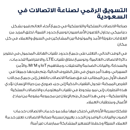
التسويق الرقمي لصناعة الاتصالات في
السعودية
صناعة الاتصالات السلكية واللاسلكية في جميع أنحاء العالم تنمو بشكل
ديناميكي. يحاول اللاعبون الأساسيون توسيع حدود التنمية ، لخلق المزيد من
العلاقات طويلة الأمد والموثوقة بين المشاركين في السوق والعملاء في كل
مكان.
في الوقت الحالي ، التغلب على جميع حدود تقنيات الهاتف المحمول في تطوير
دائرة الاتصالات العالمية ، وتوسيع نطاق تقنيات LTE ، والافتراضية للخدمات ،
والسحابة ، والبيانات الضخمة والتحليلات ، ومفاهيم IoT و M2M ، والأمن
السيبراني ، وهذا أمر حيوي في ظل الظروف الحالية ، يتم طرحها جميعًا في
الصف الأول من المطالب. تتدفق صناعة الاتصالات بالفعل إلى جميع مجالات
الفرص الممكنة ؛ تتحول التقنيات الذكية إلى جزء ضروري من حياة الإنسان. تؤدي
هذه التطورات إلى نمو ملحوظ في تقنيات المعلومات والاتصالات السلكية
واللاسلكية – وفي هذا المجال يتم الإعلان عن مجموعة متنوعة من نماذج
الأعمال ومتطلبات العملاء.
تتفكك بسرعة الأيام التي احتكر فيها مقدمو خدمات الاتصالات خدمات
الصوت والبيانات. الوافدون الجدد يغيرون بسرعة صناعة الاتصالات. تعتبر خدمة
العملاء السيئة وخطط التسعير المتشابكة ممارسات غير آمنة.