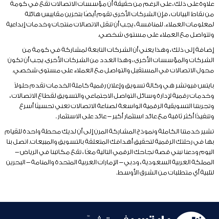
علاوة على ذلك ، على الرغم من حقيقة أن مؤسسات الاتصالات تقع في كومة
من نقاط البيانات ، فإن الشركات الأخرى تقوم أيضًا بتخزين مقاييس هائلة
لمعلومات العملاء. للمنافسة ، يجب أن تنقل الاتصالات منتجات وخدمات إبداعية
وتتواصل مع العملاء على مستوى شخصي.
إضافة إلى ذلك ، وهذا يعني أن الشركات التابعة لمشاركة في كومة من
الشركات والمؤسسات الأخرى ، وهذا العدد من الشركات الأخرى. يجب أن تكون
محول الاتصالات في المستقبل والتواصل مع العملاء على مستوى شخصي.
بايتس فيوتشر هي وكالة تسويق وإعلان رقمية كاملة الخدمات تقدم حلولاً
وخدمات رقمية لإدارة وسائل التواصل الاجتماعي والتسويق لقطاع الاتصالات ،
وتجربتنا التسويقية الرقمية الواسعة لصناعة الاتصالات تعني تحسينًا أسرع
وتنفيذًا أكثر ثاقبة مع عائد استثمار أكبر – عائد على الاستثمار .
تشير خدمتنا الكاملة ونموذج المشاركة المرن إلى أن لديك محطة واحدة للقيام
بها في رحلتك الرقمية لتحقيق أهدافك المتعلقة بالتسويق والمبيعات. اتصل بنا
اليوم ودعنا نبني قصة نجاحك الرقمي التالية معًا ، تقع مكاتبنا في الرياض –
المملكة العربية السعودية ، ودبي – الإمارات العربية المتحدة والمنامة – البحرين
لتلبية أي متطلبات من الشرق الأوسط.